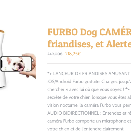
FURBO Dog CAMÉRA
friandises, et Aler
Le
Le
218,25
€
249,00
€
prix
prix
initial
actuel
🐾 LANCEUR DE FRIANDISES AMUSANT : Lanc
était :
est :
iOS/Android Furbo gratuite. Chargez jusqu'
249,00€.
218,25€.
chercher » avec lui où que vous soyez !
secrète de votre chien lorsque vous êtes a
vision nocturne, la caméra Furbo vous perm
AUDIO BIDIRECTIONNEL : Entendez et réco
caméra Furbo comporte un microphone et d
votre chien et de l'entendre clairement.