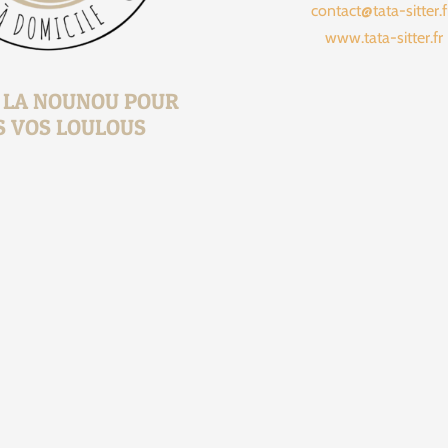
contact@tata-sitter.
www.tata-sitter.fr
, LA NOUNOU POUR
S VOS LOULOUS
1 jour 1 présen
Ça faisait 
16