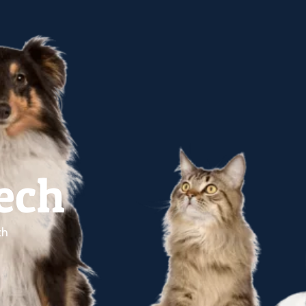
ech
ch