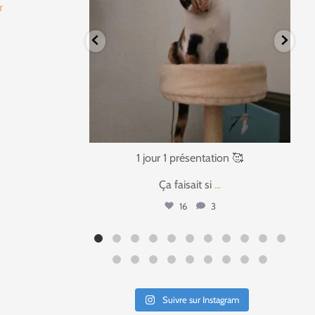
fr
tation 🥰
1 jour 1 présentation 🥰
si
...
Bonjour à tous,
...
3
37
4
Suivre sur Instagram