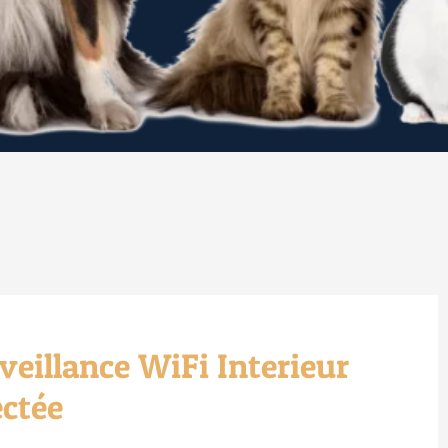
eillance WiFi Interieur
ctée