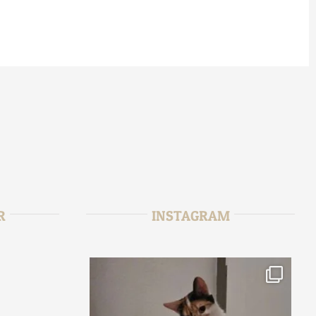
R
INSTAGRAM
r
tata_sitter
2
Jan 15