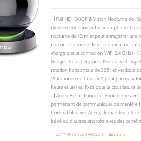
prix
prix
initial
actuel
【Full HD 1080P & Vision Nocturne de 10M
était :
est :
directement dans votre smartphone. La camé
79,99€.
42,99€.
nocturne de 10 m et peut enregistrer un
une nuit. Le mode de vision nocturne s'al
charge que la connexion WiFi 2.4 GHz) 
Ranger Pro est équipée d'un objectif lar
rotation horizontale de 355° et verticale 
"Autonomie en Croisière" pour parcourir to
heure et un lieu fixes pour la croisière, et
【Audio Bidirectionnel et Fonctionne avec
permettent de communiquer de manière flui
Compatible avec Alexa, demandez à Alexa 
bébé ou d'autres endroits avec des camér
COMMANDER SUR AMAZON
Détails