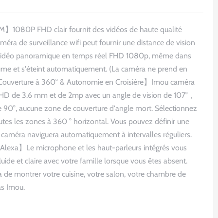
】1080P FHD clair fournit des vidéos de haute qualité
ra de surveillance wifi peut fournir une distance de vision
e vidéo panoramique en temps réel FHD 1080p, même dans
lume et s'éteint automatiquement. (La caméra ne prend en
【Couverture à 360° & Autonomie en Croisière】Imou caméra
ge HD de 3.6 mm et de 2mp avec un angle de vision de 107°，
de 90°, aucune zone de couverture d'angle mort. Sélectionnez
utes les zones à 360 ° horizontal. Vous pouvez définir une
 la caméra naviguera automatiquement à intervalles réguliers.
 Alexa】Le microphone et les haut-parleurs intégrés vous
de et claire avec votre famille lorsque vous êtes absent.
de montrer votre cuisine, votre salon, votre chambre de
as Imou.