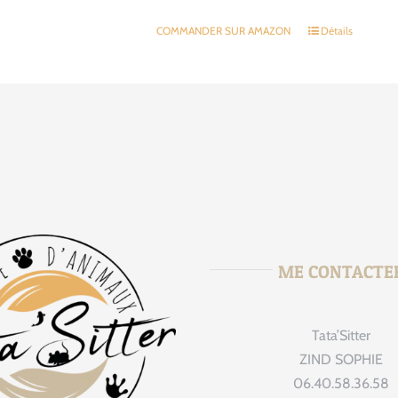
COMMANDER SUR AMAZON
Détails
ME CONTACTE
Tata’Sitter
tata_sitte
Août 
ZIND SOPHIE
06.40.58.36.58