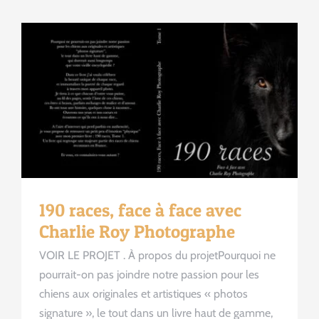
190 races, face à face avec
Charlie Roy Photographe
VOIR LE PROJET . À propos du projetPourquoi ne
pourrait-on pas joindre notre passion pour les
chiens aux originales et artistiques « photos
signature », le tout dans un livre haut de gamme,