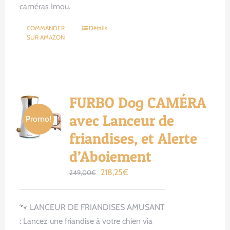
caméras Imou.
COMMANDER
Détails
SUR AMAZON
FURBO Dog CAMÉRA
avec Lanceur de
Promo!
friandises, et Alerte
d’Aboiement
Le
Le
218,25
€
249,00
€
prix
prix
initial
actuel
🐾 LANCEUR DE FRIANDISES AMUSANT
était :
est :
: Lancez une friandise à votre chien via
249,00€.
218,25€.