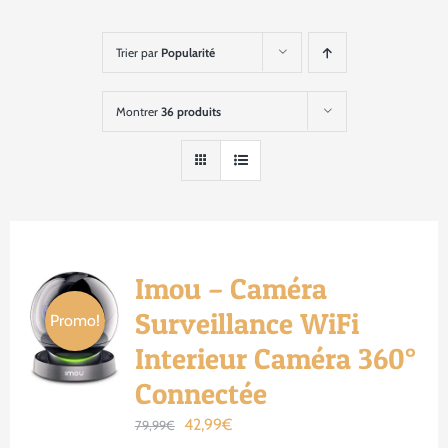
Trier par
Popularité
Montrer
36 produits
Imou – Caméra
Surveillance WiFi
Promo!
Interieur Caméra 360°
Connectée
Le
Le
42,99
€
79,99
€