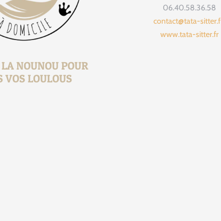
06.40.58.36.58
contact@tata-sitter.
www.tata-sitter.fr
, LA NOUNOU POUR
S VOS LOULOUS
1 jour 1 présen
Je vous prés
8