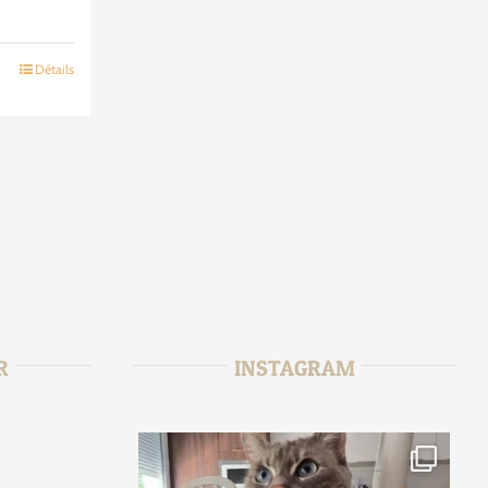
Détails
R
INSTAGRAM
r
tata_sitter
6
Août 2