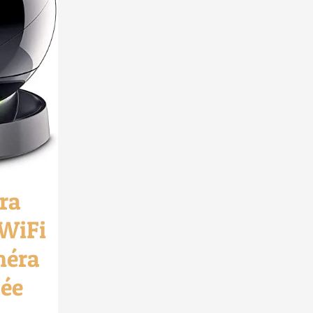
ra
 WiFi
méra
ée