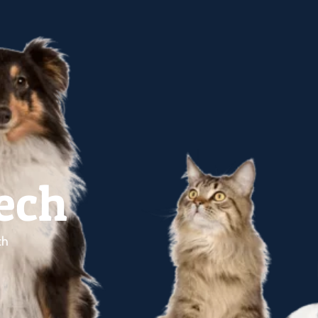
ech
ch