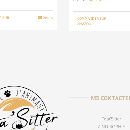
x
prix
prix
prix
ial
actuel
initial
actuel
R SUR
Détails
COMMANDER SUR
t :
est :
était :
est :
AMAZON
9,00€.
218,25€.
79,99€.
42,99€.
ME CONTACTE
Tata’Sitter
tata_sitte
Août 
ZIND SOPHIE