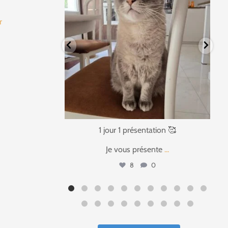
fr
tation 🥰
1 jour 1 présentation 🥰
ente
...
Ça faisait si
...
0
16
3