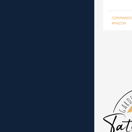
pri
init
COMMANDE
étai
AMAZON
24