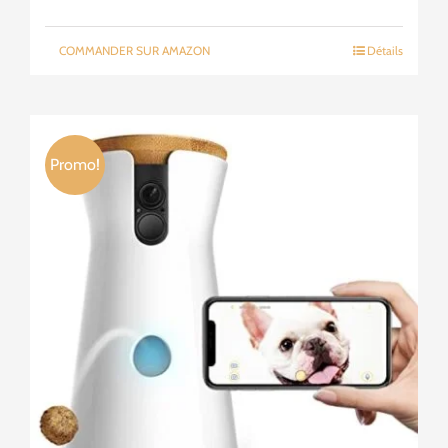
prix
prix
initial
actuel
COMMANDER SUR AMAZON
Détails
était :
est :
79,99€.
42,99€.
Promo!