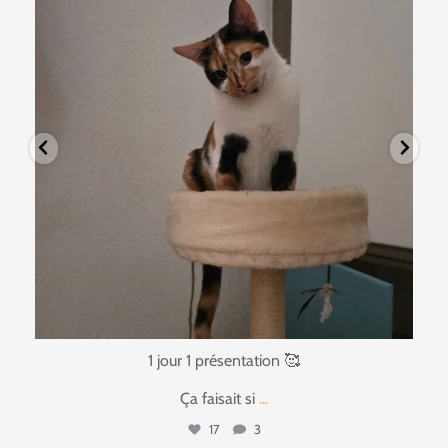
1 jour 1 présentation 🥰
Ça faisait si
...
17
3