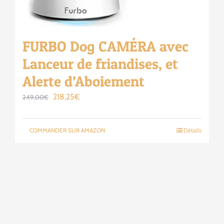
FURBO Dog CAMÉRA avec
Lanceur de friandises, et
Alerte d’Aboiement
Le
Le
218,25
€
249,00
€
prix
prix
initial
actuel
COMMANDER SUR AMAZON
Détails
était :
est :
249,00€.
218,25€.