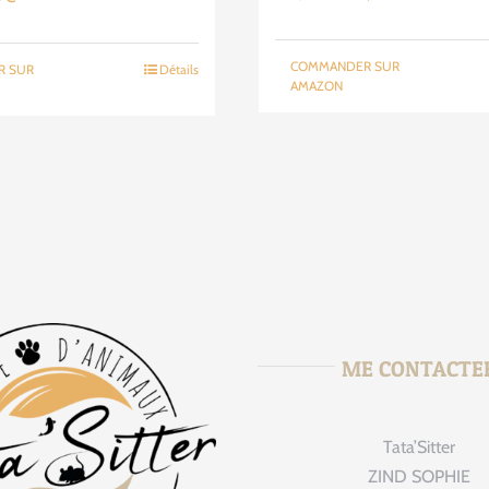
prix
prix
prix
initial
actuel
actuel
COMMANDER SUR
R SUR
Détails
était :
est :
:
est :
AMAZON
249,00€.
218,25€.
9€.
42,99€.
ME CONTACTE
Tata’Sitter
tata_sitte
Août 
ZIND SOPHIE