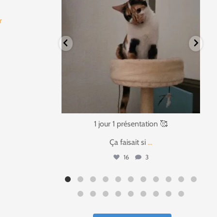
fr
tation 🥰
1 jour 1 présentation 🥰
si
...
Bonjour à tous,
...
3
37
4