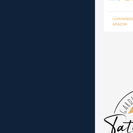
prix
initial
COMMANDE
était 
AMAZON
79,9