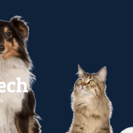
ech
ch