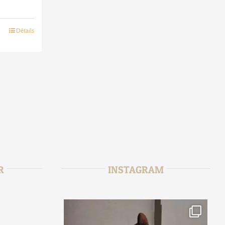
Détails
R
INSTAGRAM
r
tata_sitter
2
Jan 15