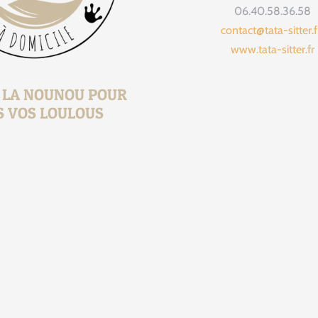
06.40.58.36.58
contact@tata-sitter.
www.tata-sitter.fr
, LA NOUNOU POUR
S VOS LOULOUS
1 jour 1 présen
Ça faisait 
16