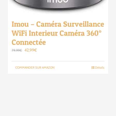
Imou – Caméra Surveillance
WiFi Interieur Caméra 360°
Connectée
Le
Le
42,99
€
79,99
€
prix
prix
initial
actuel
COMMANDER SUR AMAZON
Détails
était :
est :
79,99€.
42,99€.