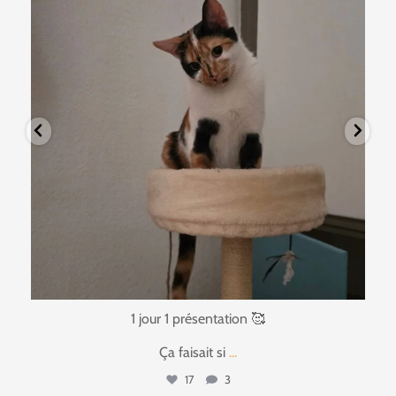
1 jour 1 présentation 🥰
Ça faisait si
...
17
3