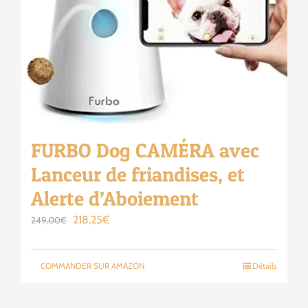
FURBO Dog CAMÉRA avec
Lanceur de friandises, et
Alerte d’Aboiement
Le
Le
218,25
€
249,00
€
prix
prix
initial
actuel
COMMANDER SUR AMAZON
Détails
était :
est :
249,00€.
218,25€.