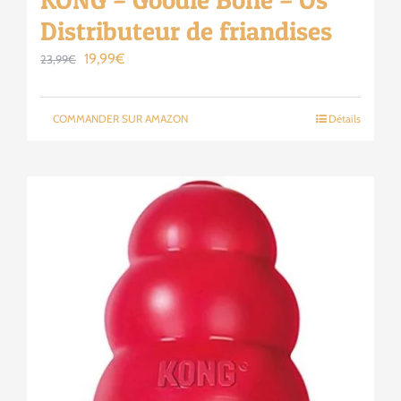
Distributeur de friandises
Le
Le
19,99
€
23,99
€
prix
prix
initial
actuel
COMMANDER SUR AMAZON
Détails
était :
est :
23,99€.
19,99€.