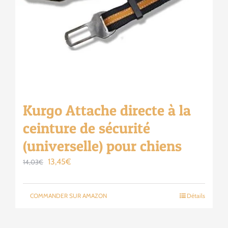
Kurgo Attache directe à la
ceinture de sécurité
(universelle) pour chiens
Le
Le
13,45
€
14,03
€
prix
prix
initial
actuel
COMMANDER SUR AMAZON
Détails
était :
est :
14,03€.
13,45€.