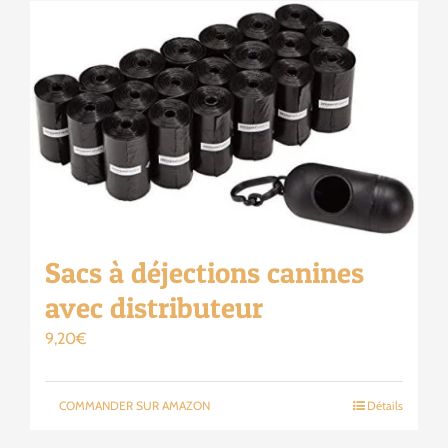
Sacs à déjections canines
avec distributeur
9,20
€
COMMANDER SUR AMAZON
Détails