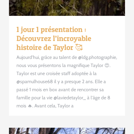
1 jour 1 présentation :
Découvrez l’incroyable
histoire de Taylor 🥰
Aujourd'hui, grâce au talent de @ldg.photographie,
nous vous présentons la magnifique Taylor 😍.
Taylor est une croisée staff adoptée à la
@spamulhouse68 il y a presque 2 ans. Elle a
passé 1 mois en box avant de rencontrer sa
famille pour la vie @laviedetaylor_ à l'âge de 8
mois 🔥. Avant cela, Taylor a