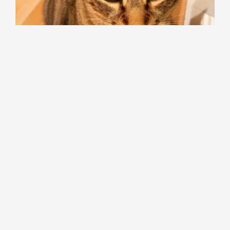
1 jour 1 présentation :
Rencontrez le charmant Olaf
🥰
Bonjour à tous ! Aujourd'hui, dans notre série "1
jour 1 présentation", nous passons aux chats, et il y
en a un sacré paquet 😜. On commence par le
beau, le seul, l'unique : Olaf ! Olaf est un petit
chou qui a été rejeté par sa maman lorsqu'elle a