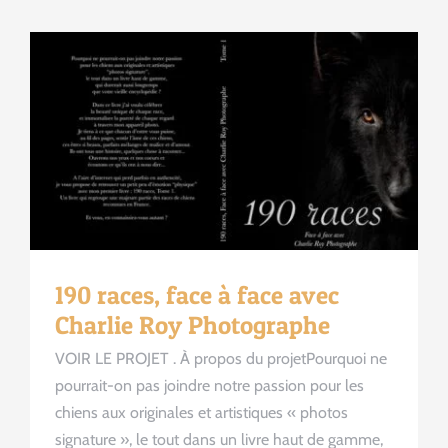
190 races, face à face avec
Charlie Roy Photographe
VOIR LE PROJET . À propos du projetPourquoi ne
pourrait-on pas joindre notre passion pour les
chiens aux originales et artistiques « photos
signature », le tout dans un livre haut de gamme,