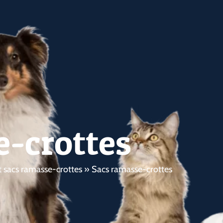
e-crottes
et sacs ramasse-crottes
»
Sacs ramasse-crottes