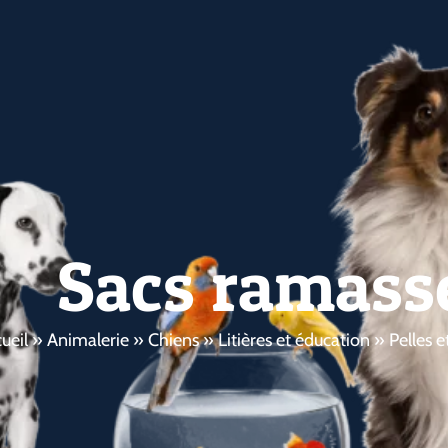
Sacs ramass
ueil
»
Animalerie
»
Chiens
»
Litières et éducation
»
Pelles 