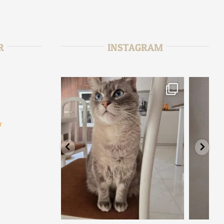
R
INSTAGRAM
r
tata_sitter
6
Août 2
fr