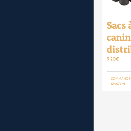
Sacs 
canin
distr
9,20
€
COMMANDE
AMAZON