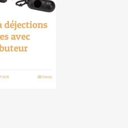
à déjections
es avec
ibuteur
R SUR
Détails