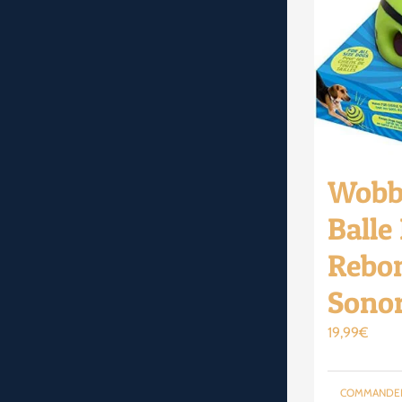
Wobb
Balle
Rebon
Sono
19,99
€
COMMANDE