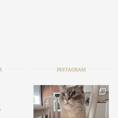
R
INSTAGRAM
r
tata_sitter
6
Août 2
fr