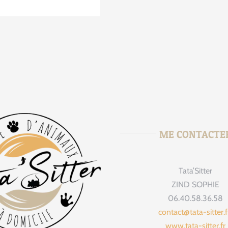
ME CONTACTE
Tata’Sitter
tata_sitte
Août 
ZIND SOPHIE
06.40.58.36.58
contact@tata-sitter.
www.tata-sitter.fr