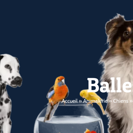
Balle
Accueil
»
Animalerie
»
Chiens