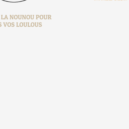
, LA NOUNOU POUR
S VOS LOULOUS
1 jour 1 présen
Je vous prés
13