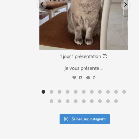
tation 🥰
1 jour 1 présentation 🥰
ente
...
Ça faisait si
...
0
17
3
Suivre sur Instagram