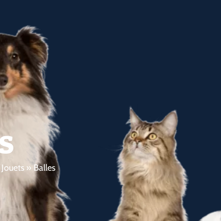
s
»
Jouets
»
Balles