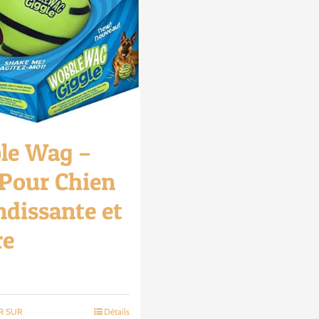
le Wag –
 Pour Chien
dissante et
re
R SUR
Détails