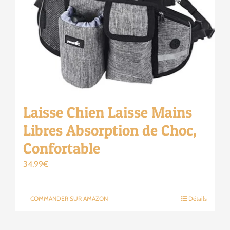
Laisse Chien Laisse Mains
Libres Absorption de Choc,
Confortable
34,99
€
COMMANDER SUR AMAZON
Détails