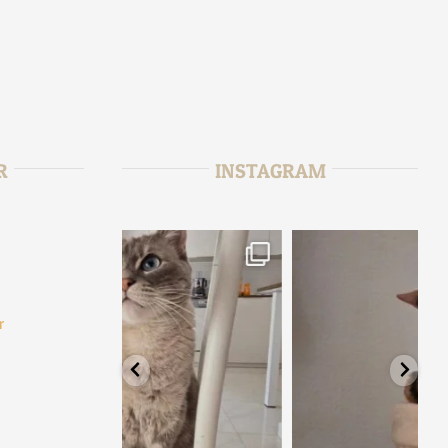
R
INSTAGRAM
r
tata_sitter
6
Août 2
fr