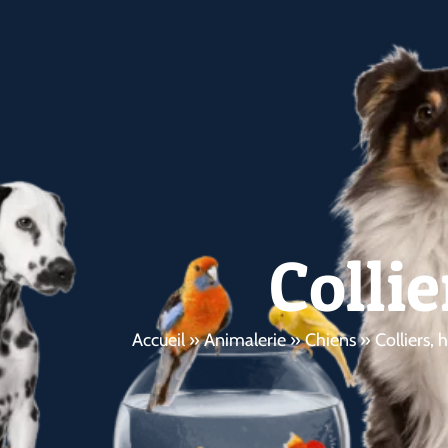
Collie
Accueil
»
Animalerie
»
Chiens
»
Colliers, 