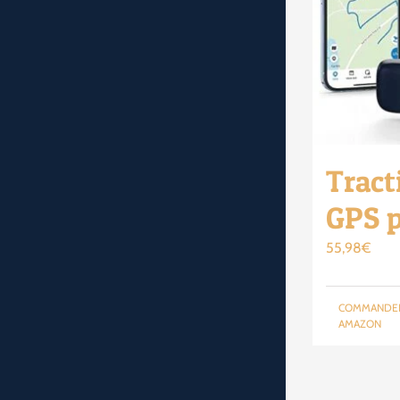
Tract
GPS p
55,98
€
COMMANDE
AMAZON