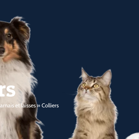
rs
harnais et laisses
»
Colliers