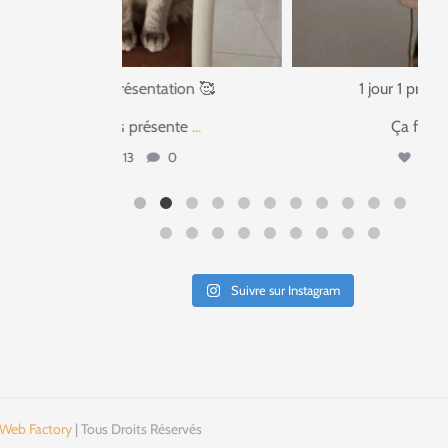
tation 🥰
1 jour 1 présentation 🥰
ente
...
Ça faisait si
...
0
17
3
Suivre sur Instagram
 Web Factory
| Tous Droits Réservés