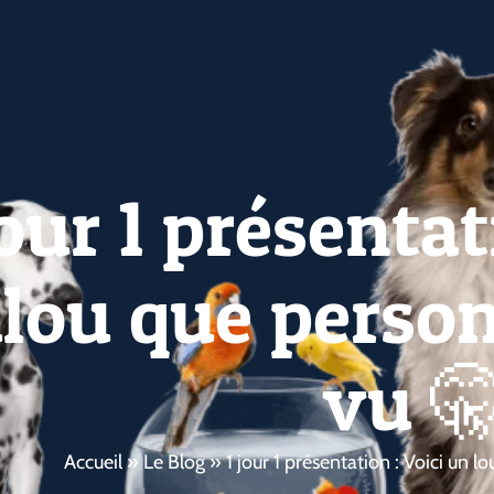
jour 1 présentat
ulou que person
vu 🤫
Accueil
»
Le Blog
»
1 jour 1 présentation : Voici un 