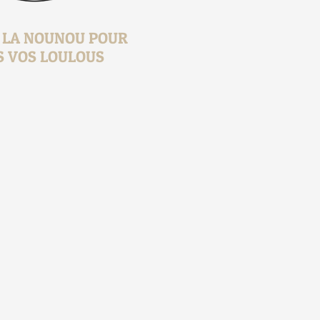
, LA NOUNOU POUR
S VOS LOULOUS
1 jour 1 présen
Ça faisait 
16