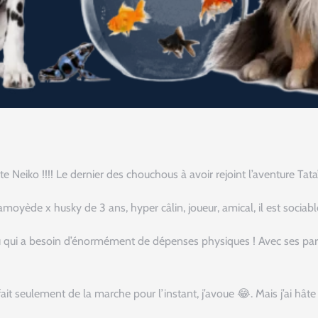
e Neiko !!!! Le dernier des chouchous à avoir rejoint l’aventure Tata’s
moyède x husky de 3 ans, hyper câlin, joueur, amical, il est sociabl
u qui a besoin d’énormément de dépenses physiques ! Avec ses parent
ait seulement de la marche pour l’instant, j’avoue 😂. Mais j’ai hâte 