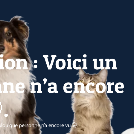
ion : Voici un
ne n’a encore
.
loulou que personne n’a encore vu 🤫.