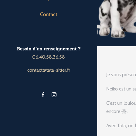
Contact
Besoin d’un renseignement ?
06.40.58.36.58
contact@tata-sitter.fr
Je vous présent
Neiko est un sa
C’est un loulo
encore 😱.
Avec Tata, on f