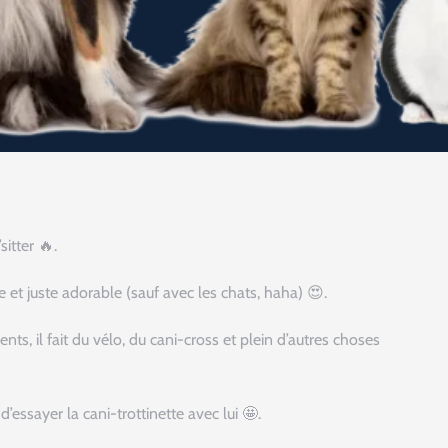
itter 🔥.
e et juste adorable (sauf avec les chats, haha) 😍.
s, il fait du vélo, du cani-cross et plein d’autres choses
d’essayer la cani-trottinette avec lui 🤩.