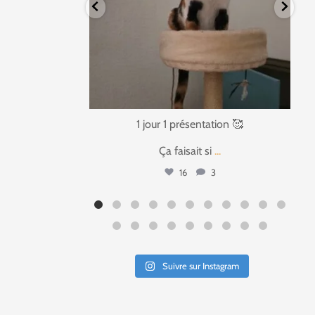
tation 🥰
1 jour 1 présentation 🥰
si
...
Bonjour à tous,
...
3
37
4
Suivre sur Instagram