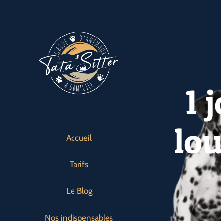
Passer
au
contenu
1 
lo
Accueil
Tarifs
Le Blog
Nos indispensables