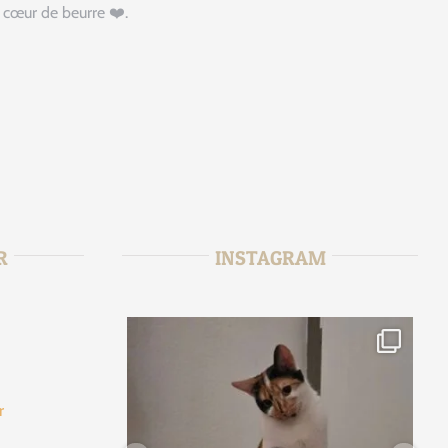
 cœur de beurre ❤️.
R
INSTAGRAM
r
tata_sitter
2
Jan 15
fr