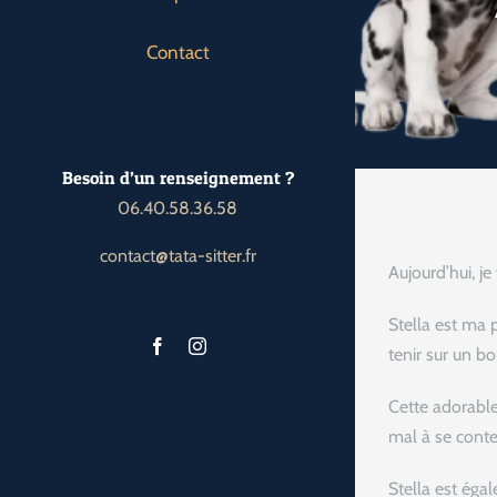
Contact
Besoin d’un renseignement ?
06.40.58.36.58
contact@tata-sitter.fr
Aujourd’hui, j
Stella est ma 
tenir sur un b
Cette adorable 
mal à se conten
Stella est éga