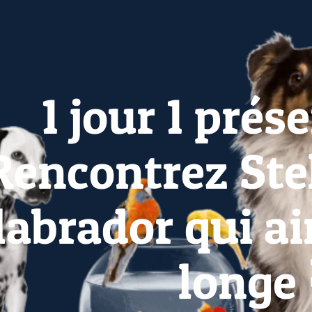
1 jour 1 prés
Rencontrez Stel
labrador qui ai
longe 