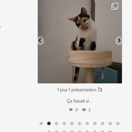
r
tata_sitter
6
Août 2
fr
tation 🥰
1 jour 1 présentation 🥰
ente
...
Ça faisait si
...
0
17
3