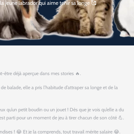
 la jeune labrador qui aime tenir sa longe 🥰
ut-être déjà aperçue dans mes stories 🔥.
 balade, elle a pris l’habitude d’attraper sa longe et de la
ux qu’un petit boudin ou un jouet ! Dès que je vois qu’elle a du
c’est parti pour un moment de jeu à tirer chacun de son côté 💪.
dises ! 😂 Et je la comprends, tout travail mérite salaire 😂.