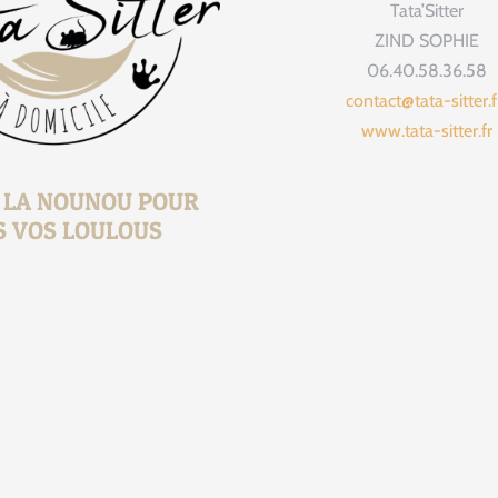
Tata’Sitter
tata_sitte
Août 
ZIND SOPHIE
06.40.58.36.58
contact@tata-sitter.
www.tata-sitter.fr
, LA NOUNOU POUR
S VOS LOULOUS
1 jour 1 présen
Je vous prés
13