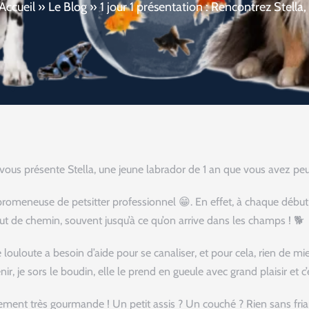
Accueil
»
Le Blog
»
1 jour 1 présentation : Rencontrez Stella,
e vous présente Stella, une jeune labrador de 1 an que vous avez pe
promeneuse de petsitter professionnel 😁. En effet, à chaque début de
out de chemin, souvent jusqu’à ce qu’on arrive dans les champs ! 🐕
louloute a besoin d’aide pour se canaliser, et pour cela, rien de mie
ir, je sors le boudin, elle le prend en gueule avec grand plaisir et 
lement très gourmande ! Un petit assis ? Un couché ? Rien sans frian