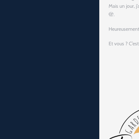
Mais un jour, j
🫣.
Heureusement q
Et vous ? C’es