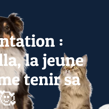
entation :
la, la jeune
me tenir sa
🥰