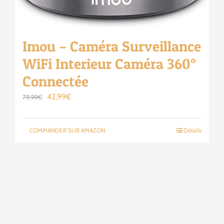
Imou – Caméra Surveillance
WiFi Interieur Caméra 360°
Connectée
Le
Le
42,99
€
79,99
€
prix
prix
initial
actuel
COMMANDER SUR AMAZON
Détails
était :
est :
79,99€.
42,99€.