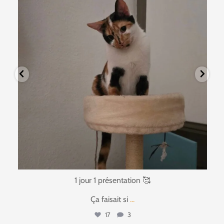
1 jour 1 présentation 🥰
Ça faisait si
...
17
3