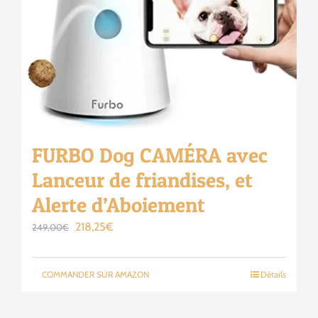
FURBO Dog CAMÉRA avec
Lanceur de friandises, et
Alerte d’Aboiement
Le
Le
218,25
€
249,00
€
prix
prix
initial
actuel
COMMANDER SUR AMAZON
Détails
était :
est :
249,00€.
218,25€.