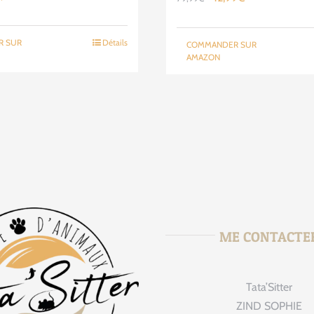
x
prix
prix
prix
ial
actuel
initial
actuel
R SUR
Détails
COMMANDER SUR
t :
est :
était :
est :
AMAZON
9,00€.
218,25€.
79,99€.
42,99€.
ME CONTACTE
Tata’Sitter
tata_sitte
Août 
ZIND SOPHIE