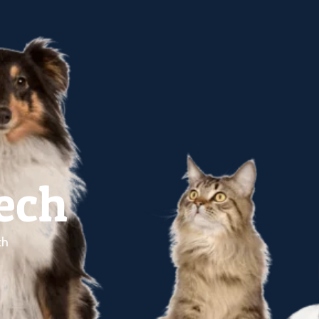
ech
ch