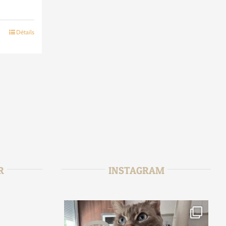
Détails
R
INSTAGRAM
r
tata_sitter
6
Août 2