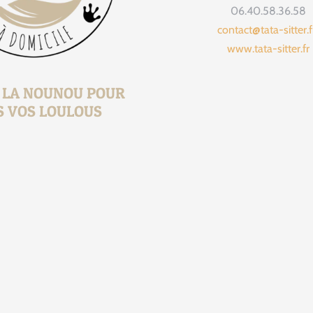
06.40.58.36.58
contact@tata-sitter.
www.tata-sitter.fr
, LA NOUNOU POUR
S VOS LOULOUS
1 jour 1 présen
Je vous prés
13