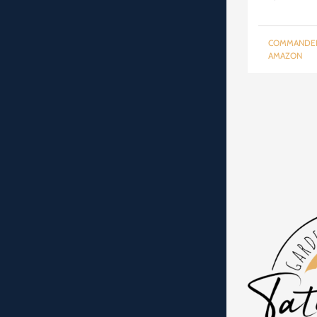
pri
init
COMMANDE
étai
AMAZON
24