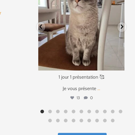
fr
tation 🥰
1 jour 1 présentation 🥰
ente
...
Ça faisait si
...
0
17
3