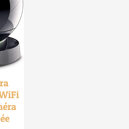
ra
 WiFi
méra
ée