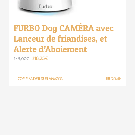
FURBO Dog CAMÉRA avec
Lanceur de friandises, et
Alerte d’Aboiement
Le
Le
218,25
€
249,00
€
prix
prix
initial
actuel
COMMANDER SUR AMAZON
Détails
était :
est :
249,00€.
218,25€.