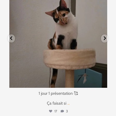
1 jour 1 présentation 🥰
Ça faisait si
...
17
3