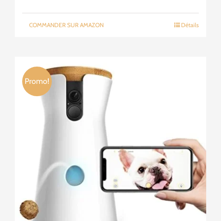
prix
prix
initial
actuel
COMMANDER SUR AMAZON
Détails
était :
est :
79,99€.
42,99€.
Promo!